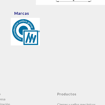
Marcas
o
Productos
esa
ización
Cierres y sellos mecánicos