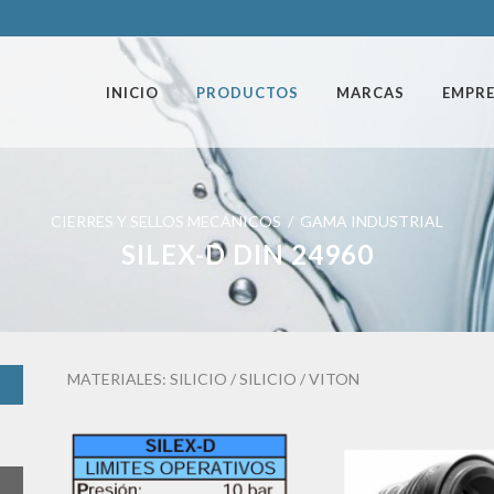
INICIO
PRODUCTOS
MARCAS
EMPR
CIERRES Y SELLOS MECÁNICOS / GAMA INDUSTRIAL
SILEX-D DIN 24960
MATERIALES: SILICIO / SILICIO / VITON