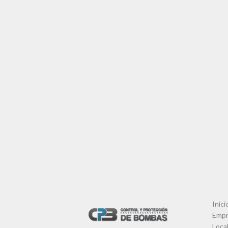
Inici
Empr
Local