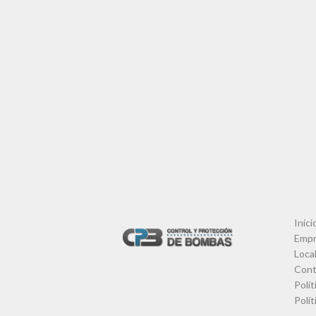
Inici
Empr
Local
Cont
Polít
Polít